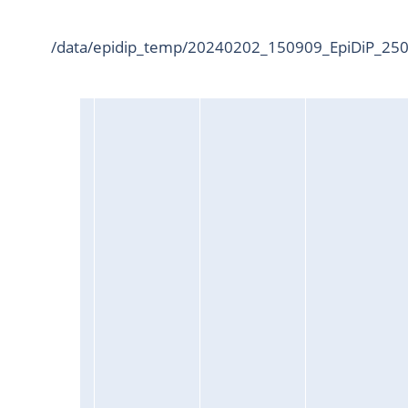
/data/epidip_temp/20240202_150909_EpiDiP_2500